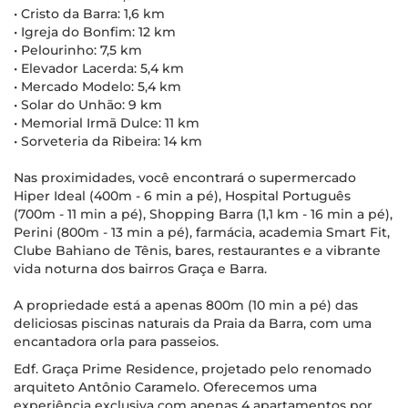
• Cristo da Barra: 1,6 km
• Igreja do Bonfim: 12 km
• Pelourinho: 7,5 km
• Elevador Lacerda: 5,4 km
• Mercado Modelo: 5,4 km
• Solar do Unhão: 9 km
• Memorial Irmã Dulce: 11 km
• Sorveteria da Ribeira: 14 km
Nas proximidades, você encontrará o supermercado
Hiper Ideal (400m - 6 min a pé), Hospital Português
(700m - 11 min a pé), Shopping Barra (1,1 km - 16 min a pé),
Perini (800m - 13 min a pé), farmácia, academia Smart Fit,
Clube Bahiano de Tênis, bares, restaurantes e a vibrante
vida noturna dos bairros Graça e Barra.
A propriedade está a apenas 800m (10 min a pé) das
deliciosas piscinas naturais da Praia da Barra, com uma
encantadora orla para passeios.
Edf. Graça Prime Residence, projetado pelo renomado
arquiteto Antônio Caramelo. Oferecemos uma
experiência exclusiva com apenas 4 apartamentos por