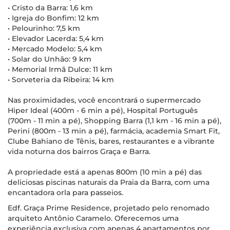
• Cristo da Barra: 1,6 km
• Igreja do Bonfim: 12 km
• Pelourinho: 7,5 km
• Elevador Lacerda: 5,4 km
• Mercado Modelo: 5,4 km
• Solar do Unhão: 9 km
• Memorial Irmã Dulce: 11 km
• Sorveteria da Ribeira: 14 km
Nas proximidades, você encontrará o supermercado
Hiper Ideal (400m - 6 min a pé), Hospital Português
(700m - 11 min a pé), Shopping Barra (1,1 km - 16 min a pé),
Perini (800m - 13 min a pé), farmácia, academia Smart Fit,
Clube Bahiano de Tênis, bares, restaurantes e a vibrante
vida noturna dos bairros Graça e Barra.
A propriedade está a apenas 800m (10 min a pé) das
deliciosas piscinas naturais da Praia da Barra, com uma
encantadora orla para passeios.
Edf. Graça Prime Residence, projetado pelo renomado
arquiteto Antônio Caramelo. Oferecemos uma
experiência exclusiva com apenas 4 apartamentos por